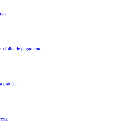
oas.
r a folha de pagamento.
 prática.
resa.