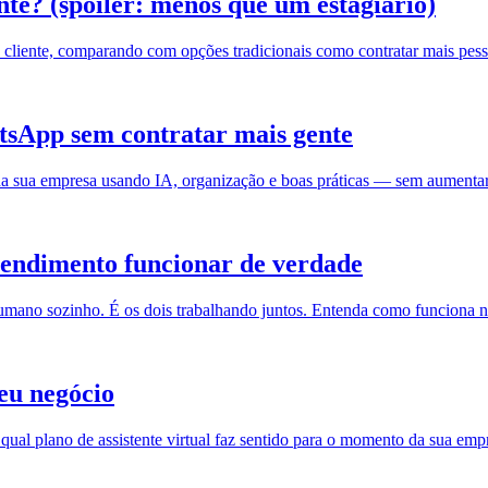
ente? (spoiler: menos que um estagiário)
 cliente, comparando com opções tradicionais como contratar mais pess
tsApp sem contratar mais gente
 da sua empresa usando IA, organização e boas práticas — sem aumenta
tendimento funcionar de verdade
ano sozinho. É os dois trabalhando juntos. Entenda como funciona na
seu negócio
 qual plano de assistente virtual faz sentido para o momento da sua emp