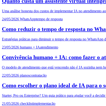
Quanto custa um assistente virtual intelig
Uma análise honesta dos custos de implementar IA no atendimento ao
24/05/2026
WhatsApp
tempo de resposta
Como reduzir o tempo de resposta no Wha
Estratégias práticas para diminuir o tempo de resposta no WhatsApp
23/05/2026
humano + IA
atendimento
Convivência humano + IA: como fazer o a
O modelo de atendimento que está vencendo não é IA sozinha nem hum
22/05/2026
planos
contratação
Como escolher o plano ideal de IA para o 
Starter, Pro ou Enterprise? Um guia prático para ajudar você a decidir
21/05/2026
checklist
implementação