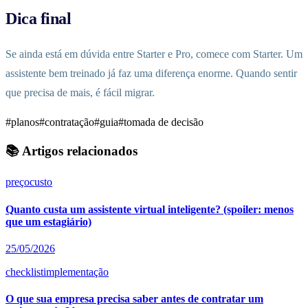
Dica final
Se ainda está em dúvida entre Starter e Pro, comece com Starter. Um
assistente bem treinado já faz uma diferença enorme. Quando sentir
que precisa de mais, é fácil migrar.
#planos
#contratação
#guia
#tomada de decisão
📚 Artigos relacionados
preço
custo
Quanto custa um assistente virtual inteligente? (spoiler: menos
que um estagiário)
25/05/2026
checklist
implementação
O que sua empresa precisa saber antes de contratar um