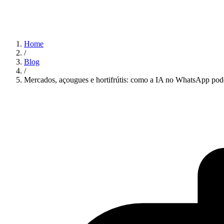
Home
/
Blog
/
Mercados, açougues e hortifrútis: como a IA no WhatsApp pode r