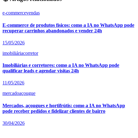
e-commerce
vendas
E-commerce de produtos físicos: como a IA no WhatsApp pode
recuperar carrinhos abandonados e vender 24h
15/05/2026
imobiliária
corretor
Imobiliárias e corretores: como a IA no WhatsApp pode
qualificar leads e agendar visitas 24h
11/05/2026
mercado
açougue
Mercados, açougues e hortifrútis: como a IA no WhatsApp
pode receber pedidos e fidelizar clientes de bairro
30/04/2026