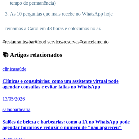
tempo de permanência)
As 10 perguntas que mais recebe no WhatsApp hoje
Treinamos a Carol em 48 horas e colocamos no ar.
#restaurante
#bar
#food service
#reservas
#cancelamento
📚 Artigos relacionados
clínica
saúde
Clínicas e consultórios: como um assistente virtual pode
agendar consultas e evitar faltas no WhatsApp
13/05/2026
salão
barbearia
Salões de beleza e barbearias: como a IA no WhatsApp pode
agendar horários e reduzir o número de "não apareceu"