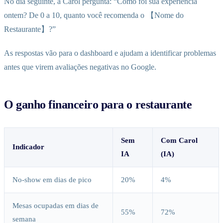
No dia seguinte, a Carol pergunta: “Como foi sua experiência
ontem? De 0 a 10, quanto você recomenda o 【Nome do
Restaurante】?”
As respostas vão para o dashboard e ajudam a identificar problemas
antes que virem avaliações negativas no Google.
O ganho financeiro para o restaurante
Sem
Com Carol
Indicador
IA
(IA)
No-show em dias de pico
20%
4%
Mesas ocupadas em dias de
55%
72%
semana