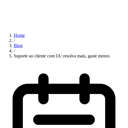
Home
/
Blog
/
Suporte ao cliente com IA: resolva mais, gaste menos