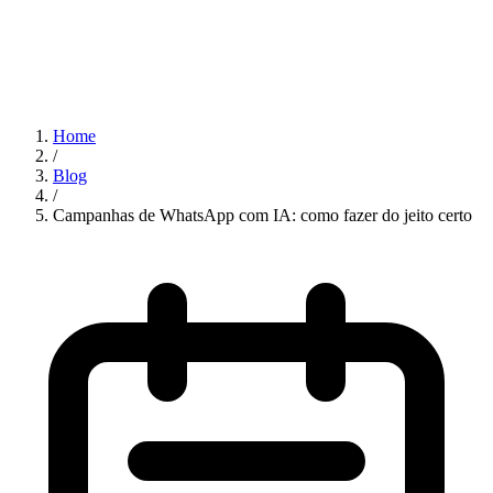
Home
/
Blog
/
Campanhas de WhatsApp com IA: como fazer do jeito certo